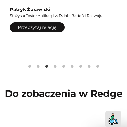
kier
Patryk Żurawicki
zach
Stażysta Tester Aplikacji w Dziale Badań i Rozwoju
prze
Przeczytaj relację
Rad
Staży
Do zobaczenia w
Redge