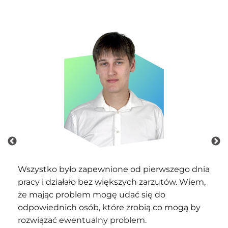
y
Wszystko było zapewnione od pierwszego dnia
Najb
pracy i działało bez większych zarzutów. Wiem,
eksp
że mając problem mogę udać się do
mini
yciu.
odpowiednich osób, które zrobią co mogą by
pra
rozwiązać ewentualny problem.
przy